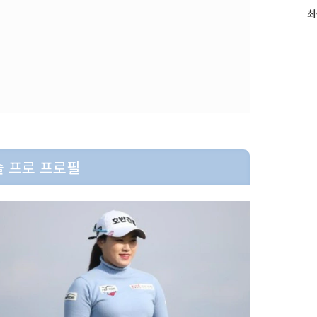
최
최
근
글
과
인
기
글
 프로 프로필