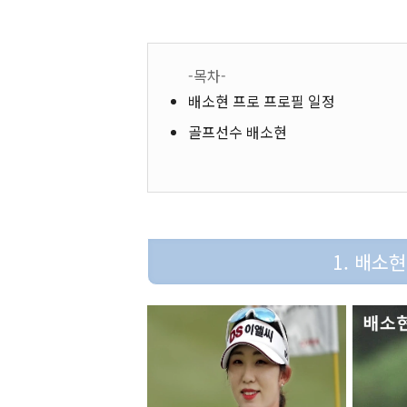
-목차-
배소현 프로 프로필 일정
골프선수 배소현
1. 배소