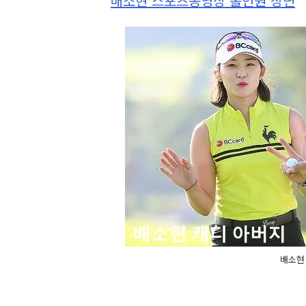
배소현 스포츠동영상 홀인원 장면
배소현