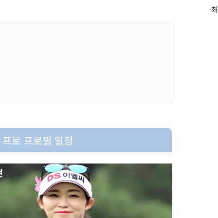
최
최
근
글
과
인
기
글
현 프로 프로필 일정