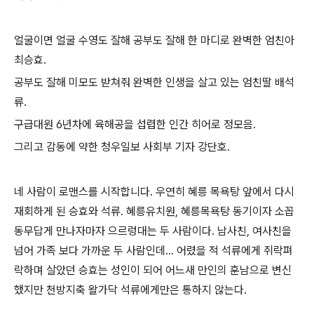
얼굴이면 얼굴 수영도 잘해 공부도 잘해 한 마디로 완벽한 엄친아
최승효.
공부도 잘해 미모도 받쳐줘 완벽한 인생을 살고 있는 엄친딸 배석
류.
구급대원 6년차에 육해공을 섭렵한 인간 히어로 정모음.
그리고 감동에 약한 청우일보 사회부 기자 강단호.
네 사람이 로맨스를 시작합니다. 우연히 혜릉 목욕탕 앞에서 다시
재회하게 된 승효와 석류. 혜릉유치원, 혜릉목욕탕 동기이자 소꼽
동무답게 만나자마자 으르렁대는 두 사람이다. 남사친, 여사친을
넘어 가족 보다 가까운 두 사람인데... 어렸을 적 석류에게 쥐락펴
락하며 살았던 승효는 성인이 되어 어느새 만인의 훈남으로 변신
했지만 천방지축 왈가닥 석류에게만은 통하지 않는다.