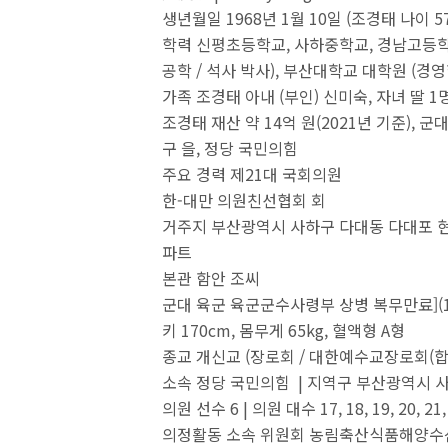
생년월일 1968년 1월 10일 (조경태 나이 
학력 신평초등학교, 사하중학교, 경남고등학
공학 / 석사 박사), 부산대학교 대학원 (경영
가족 조경태 아내 (부인) 신미숙, 자녀 딸 1
조경태 재산 약 14억 원(2021년 기준), 
구 을, 정당 국민의힘
주요 경력 제21대 국회의원
한-대만 의원친선협회 회
거주지 부산광역시 사하구 다대동 다대포 
파트
본관 함안 조씨
군대 육군 육군군수사령부 상병 복무만료](1990
키 170cm, 몸무게 65kg, 혈액형 A형
종교 개신교 (장로회 / 대한예수교장로회(합
소속 정당 국민의힘 | 지역구 부산광역시 
의원 선수 6 | 의원 대수 17, 18, 19, 20, 21,
의정활동 소속 위원회 농림축산식품해양