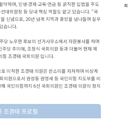
하며, 민생·경제·교육·연금 등 굵직한 입법을 주도
최
최
동선대위원장 등 당내 핵심 역할도 맡고 있습니다. “국
근
글
”을 신념으로, 20년 넘게 지역과 중앙을 넘나들며 실무
과
 있습니다.
인
기
글
일민주당 노무현 후보의 선거사무소에서 자원봉사를 하며
민주당 추미애, 조정식 국회의원 등과 더불어 현재 제
민의힘 조경태 국회의원 입니다.
으로 이적한 조경태 의원은 쓴소리를 자처하며 비상계
국회의원으로서 권성동 권영세 등 국민의힘 지도부를 비
작해 국민의힘까지 6선 국회의원인 조경태 의원의 정치
 조경태 프로필