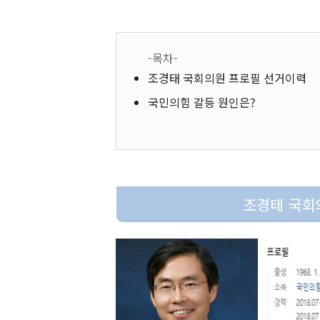
-목차-
조경태 국회의원 프로필 선거이력
국민의힘 갈등 원인은?
조경태 국회