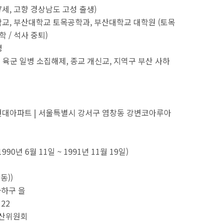
57세, 고향 경상남도 고성 출생)
교, 부산대학교 토목공학과, 부산대학교 대학원 (토목
학 / 석사 중퇴)
명
군대 육군 일병 소집해제, 종교 개신교, 지역구 부산 사하
현대아파트 | 서울특별시 강서구 염창동 강변코아루아
년 6월 11일 ~ 1991년 11월 19일)
동))
사하구 을
 22
수산위원회