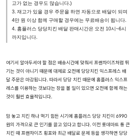
고가 없는 경우도 많습니다.)
3. 재고가 있을 경우 주문을 하면 자동으로 배달이 되며
4만 원 이상 함께 구매할 경우에는 무료배송이 됩니다.
4. 홈플러스 당당치킨 배달 판매시간은 오전 10시~6시
까지입니다.
여기서 알아두셔야 할 점은 배송시간에 맞춰서 프랜차이즈처럼 튀
기는 것이 아니기 때문에 대체로 오전에 당당치킨 익스프레스 배
달 주문은 마감됩니다. 따라서 당당 치킨 때문에 홈플러스 익스프
레스를 이용하는 것보다는 장을 볼 일이 있으면 오전에 함께 하는
것이 훨씬 효율적입니다.
맘 놓고 치킨 하나 먹기 힘든 시기에 홈플러스 당당 치킨이 6990
원의 가격으로 큰 인기를 끌고 있다고 합니다. 이전 롯데마트 통 큰
치킨 때 프랜차이즈 횡포와 최근 배달료 문제 등을 생각하면 당당