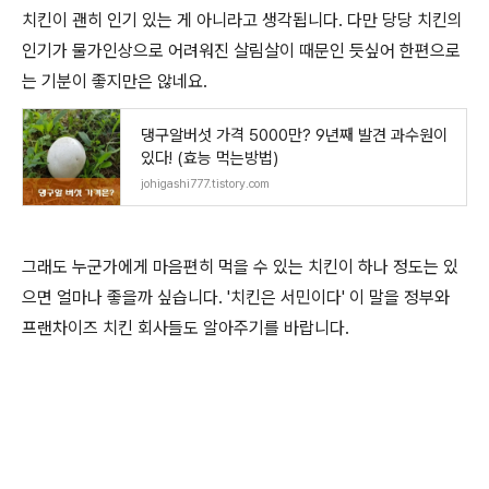
치킨이 괜히 인기 있는 게 아니라고 생각됩니다. 다만 당당 치킨의
인기가 물가인상으로 어려워진 살림살이 때문인 듯싶어 한편으로
는 기분이 좋지만은 않네요.
댕구알버섯 가격 5000만? 9년째 발견 과수원이
있다! (효능 먹는방법)
johigashi777.tistory.com
그래도 누군가에게 마음편히 먹을 수 있는 치킨이 하나 정도는 있
으면 얼마나 좋을까 싶습니다. '치킨은 서민이다' 이 말을 정부와
프랜차이즈 치킨 회사들도 알아주기를 바랍니다.