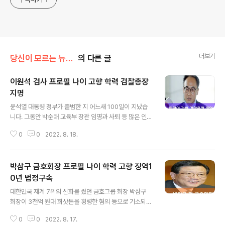
더보기
당신이 모르는 뉴스 7
의 다른 글
이원석 검사 프로필 나이 고향 학력 검찰총장
지명
글 내용
윤석열 대통령 정부가 출범한 지 어느새 100일이 지났습
니다. 그동안 박순애 교육부 장관 임명과 사퇴 등 많은 인사
가 오고 갔습니다. 특히 검찰총장 출신인 윤석열 대통령이
0
0
2022. 8. 18.
초대 검찰총장으로 누구를 지명할까 가 최고의 관심사였는
데 이원석 대검찰청 차장검사를 지명했습니다. 이원석 검
사는 윤석열 사단 핵심으로 알려져 있으며 한동훈 법무부
박삼구 금호회장 프로필 나이 학력 고향 징역1
장관 연수원 동기로도 알려져 있습니다. 최근 윤석열 지지
율 추이가 좋지 않은 상황에서 지명한 이원석 지검장 검찰
0년 법정구속
글 내용
총장 청문회도 만만치 않을 것으로 보입니다. 일단 이원석
대한민국 재계 7위의 신화를 썼던 금호그룹 회장 박삼구
검찰총장 후보자는 많이 부족한 사람이라며 몸을 낮추고
회장이 3천억 원대 회삿돈을 횡령한 혐의 등으로 기소되어
있습니다. -목차- 이원석 검사 프로필 이원석 검찰총장 향
1심에서 징역 10년의 중형을 선고받았다고 합니다. 박삼구
후는? 1. 이원석 검사 프로필 이원석 검사는 제54대 대검
0
0
2022. 8. 17.
금호회장은 실형 선고와 함께 보석으로 풀려났지만 다시