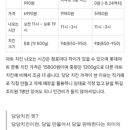
990원
0원 (~8.24까지)
가격
6990원
9980원
5980원
나오는
오전 11시 ~ 오후 19
11시 ~3시
11시 ~3시
시간
시
치킨
8호 (약 800g)
9호(850~950)
9호(850~950)
크기
마트 치킨 나오는 시간은 점포마다 차이가 있을 수 있으며 롯데마
트 한통 치킨 가격은 15800원이며 중량은 1200g으로 다른 마트
치킨에 비해서 조금 더 큽니다. 당당 치킨 가격이 싼 이유는 직거래
로 직접 만들고 자체 매장을 활용하니 임대료 걱정 없고 닭을 튀길
조리원 1명만 있어도 되니 인건비가 들지 않아서입니다.
당당치킨 뜻?
당당치킨이란, 당일 만들어서 당일 판매한다는 의미의