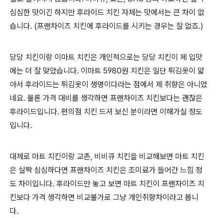
심심한 맛이긴 하지만 후라이드 치킨 자체는 맛에서는 큰 차이 없
습니다. (프랜차이즈 치킨에 후라이드를 시키는 경우는 잘 없죠.)
당당 치킨이랑 이마트 치킨은 개인적으로는 당당 치킨이 제 입맛
에는 더 잘 맞았습니다. 이마트 5980원 치킨은 일단 튀김옷이 얇
아서 후라이드는 튀김옷이 생명이다라는 점에서 제 취향은 아니었
네요. 물론 가격 대비를 생각하면 프랜차이즈 치킨보다는 괜찮은
후라이드입니다. 편의점 치킨 드셔 보신 분이라면 이해가실 정도
입니다.
대체로 마트 치킨이랑 교촌, 비비큐 치킨을 비교해보면 마트 치킨
은 살짝 심심하다면 프랜차이즈 치킨은 조미료가 들어간 느낌 정
도 차이입니다. 후라이드만 놓고 보면 마트 치킨이 프랜차이즈 치
킨보다 가격 생각하면 비교불가로 그냥 개인취향차이라고 봅니
다.