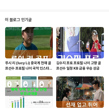
찰청 차장검사로 현재 검찰총장 직무대리를..
보석이 취소되고 법정구속되었다고 합니다. 박삼국 회장과
함께 재판에 넘겨진 금호 아시아나 그룹 경영전략실 전 실
장, 상무 등 전직 임원 3명 역시 징역 3~5년의 실형을 선
고 받아 구속되었다고 합니다. 그 외에도 공정거래법 위반
이 블로그 인기글
혐의로 재판에 넘겨진 금호산업 법인 또한 벌금 2억 원이
선고되었습니다. -목차- 금호회장 박삼구 프로필 박삼구
징역 10년 법정구속 이유는? 1. 금호회장 박삼구 프로필 박
삼구 회장은 금호아시아나그룹 제4대, 제6대 회장으로 아
버지 박인천, 형 박성용, 박..
루시 리 (lucy Li) 중국계 천재 골
김수지 프로 프로필 나이 고향 골
프선수 프로필 나이 국적 인스타
프선수 일정 KB 금융 우승 상금
다나오픈 우승 상금