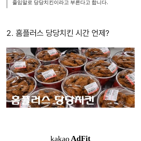
줄임말로 당당치킨이라고 부른다고 합니다.
2. 홈플러스 당당치킨 시간 언제?