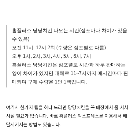
홈플러스 당당치킨 나오는 시간(점포마다 차이가 있을
수 있음)
오전 11시, 12시 2회 (수량은 점포별로 다름)
오후 1시, 2시, 3시, 4시, 5시, 6시, 7시
홈플러스 당당치킨은 점포별로 시간과 하루 판매하는
양이 차이가 있지만 대체로 11~7시까지 매시간마다 판
매되며 구매 수량은 1인 1팩입니다.
여기서 한가지 팁을 하나 드리면 당당치킨을 꼭 매장에서 줄 서서
사실 필요가 없습니다. 바로 홈플러스 익스프레스를 이용해서 배
달시키시는 방법도 있습니다.